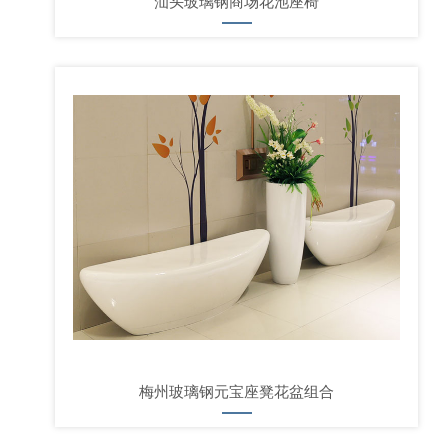
汕头玻璃钢商场花池座椅
梅州玻璃钢元宝座凳花盆组合